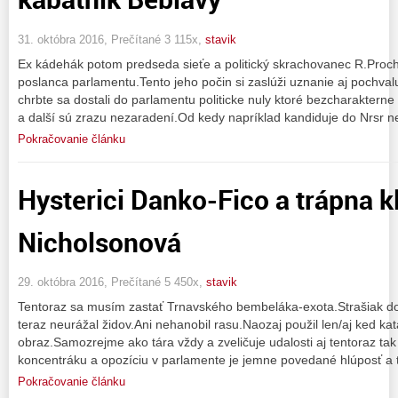
31. októbra 2016, Prečítané 3 115x,
stavik
Ex kádehák potom predseda sieťe a politický skrachovanec R.Pro
poslanca parlamentu.Tento jeho počin si zaslúži uznanie aj pochval
chrbte sa dostali do parlamentu politicke nuly ktoré bezcharakterne 
a další sú zrazu nezaradení.Od kedy napríklad kandiduje do Nrsr 
Pokračovanie článku
Hysterici Danko-Fico a trápna 
Nicholsonová
29. októbra 2016, Prečítané 5 450x,
stavik
Tentoraz sa musím zastať Trnavského bembeláka-exota.Strašiak do
teraz neurážal židov.Ani nehanobil rasu.Naozaj použil len/aj ked kat
obraz.Samozrejme ako tára vždy a zveličuje udalosti aj tentoraz tak
koncentráku a opozíciu v parlamente je jemne povedané hlúposť a t
Pokračovanie článku