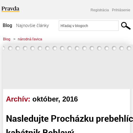
Registrácia
Prihlásenie
Blog
Najnovšie články
Najčítanejšie články
Blog
>
národná ľavica
Najkomentovanejšie články
Zoznam blogov
Komerčné blogy
Archív:
október, 2016
Nasledujte Procházku prebehlí
kabátnik Beblavý