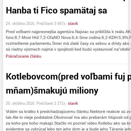
Hanba ti Fico spamätaj sa
24. októbra 2016, Prečítané 3 947x,
stavik
Pred voľbami najpresnejšia agentúra.Najviac sa priblížila k reálu
ľsns:8,7-Most Híd:7,2-OľaNO Nova:6,4-Sme rodina:6,2-KDH:5,9%.
roztrieštenie parlamentu.Smer má zlaté časy za sebou a dristy ako z
sú riadny výsmech najmä v spojitosti ked budú vystavovať na“obdiv
Pokračovanie článku
Kotlebovcom(pred voľbami fuj 
mňam)šmakujú miliony
20. októbra 2016, Prečítané 2 271x,
stavik
Vrátim sa krátko k predchadzajúcemu článku.Niektoré reakcie sú zv
tak.Ale to nieje podstatné.Obvinovať ma ako preberám hlúposti od 
za koho-pre koho makajú.Stačilo mi pozrieť video Kotlebu ako sa kr
evidentne sa vykrúcal lebo ten jeho dom je a bude jeho.Táranie jeh