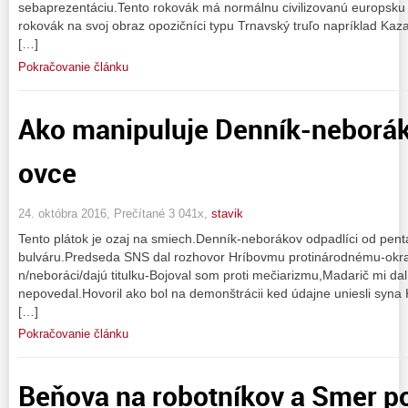
sebaprezentáciu.Tento rokovák má normálnu civilizovanú europsku 
rokovák na svoj obraz opozičníci typu Trnavský truľo napríklad Ka
[…]
Pokračovanie článku
Ako manipuluje Denník-neborák
ovce
24. októbra 2016, Prečítané 3 041x,
stavik
Tento plátok je ozaj na smiech.Denník-neborákov odpadlíci od pen
bulváru.Predseda SNS dal rozhovor Hríbovmu protinárodnému-okr
n/neboráci/dajú titulku-Bojoval som proti mečiarizmu,Madarič mi da
nepovedal.Hovoril ako bol na demonštrácii ked údajne uniesli syna 
[…]
Pokračovanie článku
Beňova na robotníkov a Smer p