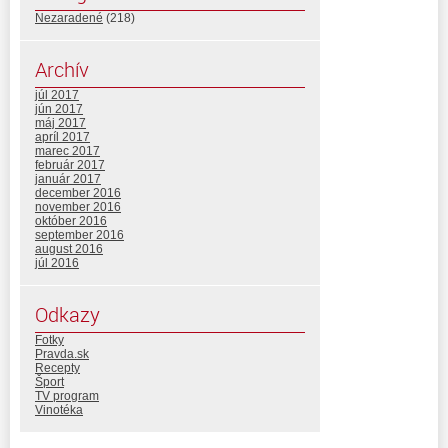
Nezaradené
(218)
Archív
júl 2017
jún 2017
máj 2017
apríl 2017
marec 2017
február 2017
január 2017
december 2016
november 2016
október 2016
september 2016
august 2016
júl 2016
Odkazy
Fotky
Pravda.sk
Recepty
Šport
TV program
Vinotéka