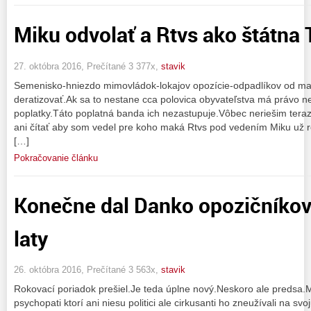
Miku odvolať a Rtvs ako štátna 
27. októbra 2016, Prečítané 3 377x,
stavik
Semenisko-hniezdo mimovládok-lokajov opozície-odpadlíkov od m
deratizovať.Ak sa to nestane cca polovica obyvateľstva má právo n
poplatky.Táto poplatná banda ich nezastupuje.Vôbec neriešim teraz
ani čítať aby som vedel pre koho maká Rtvs pod vedením Miku už ro
[…]
Pokračovanie článku
Konečne dal Danko opozičníkov
laty
26. októbra 2016, Prečítané 3 563x,
stavik
Rokovací poriadok prešiel.Je teda úplne nový.Neskoro ale predsa.
psychopati ktorí ani niesu politici ale cirkusanti ho zneužívali na svo