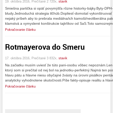
19. októbra 2016, Prečítané 2 720x,
stavik
Smiešna partička si opäť povymýšľa rôzne historky-bájky.Byty-DPH
bludy.Jednoduchá strategia tlčhúb.Dopliesť-domotať-vykonštruovať v
nejaký príbeh aby to prebrala mediálna/ich kamoši/neoliberálna pak
klamstvá a vymyslené konštrukcie tajtrlíkov od SaS.Toto samozrejme
Pokračovanie článku
Rotmayerova do Smeru
17. októbra 2016, Prečítané 3 832x,
stavik
Na začiatku musím uviesť že túto pani-osobu vôbec nepoznám.Len 
ktorý som si prečítal od nej bol na jednotku-perfektný.Najmä ten po
hlavu pätu a hlavne niesu obyčajné žvásty na úrovni pisálkov pentác
analyticky vyhodnotene skutočnosti.Píše fakty-opisuje realitu a hla
Pokračovanie článku