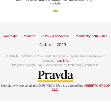
mobile
Kontakty
Reklama
Otázky a odpovede
Podmienky používania
Cookies
GDPR
© OUR MEDIA SR a. s. 2026. Autorské práva sú vyhradené a vykonáva ich
vydavateľ,
viac info
.
Blogovací systém Blog.Pravda.sk beží na technológií Wordpress.
Kompletný video servis pre OUR MEDIA SR a.s. zabezpečuje
ARBERTO GROUP
s.r.o.
.