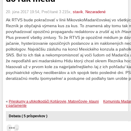
20. júna 2017 19:54
, Prečítané 3 215x,
stavik
,
Nezaradené
Ak RTVS bude pokračovať v línii MikovskoMadaričovskej vo všetkýc
Rezník je obyčajná výmena kus za kus. To znamená aby tomu tak n
povyhadzovať opozičnú propagandu redaktorov a zrušiť aj ich /Havra
Plus preveriť všetky zmluvy. To že RTVS je opozičné médium je dá
jačanie, hysterizovanie opozičných poslancov a im naklonených neo
politologov. Najväčšiu zásluhu na konci Mexického konzula a pah
SNS. Bol to ich tlak a nekompromisnosť aj voči ľudom od Madariča a 
že nepodľahli ani madarskému Hídu ktorý chcel okrem Rezníka hoc
hlasovali už v prvom kole za najprijateľnejšieho /aj z ich pohľadu/ k
psychiatrické výlevy neoliberálov a ich spojok tieto posledné dni. P
deratizačnú metlu /pomyselne/ a postupne od podlahy tam urobte p
«
Prieskumy a ufokotkodáči Kollárovie, Matovičovie- klauni
Komunistu Madari
v parlamente
Debata ( 5 príspevkov )
+++ ...