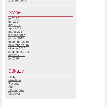
Archív
júl 2017
jún 2017
máj 2017
apríl 2017
marec 2017
február 2017
január 2017
december 2016
november 2016
október 2016
september 2016
august 2016
júl 2016
Odkazy
Fotky
Pravda.sk
Recepty
Šport
TV program
Vinotéka