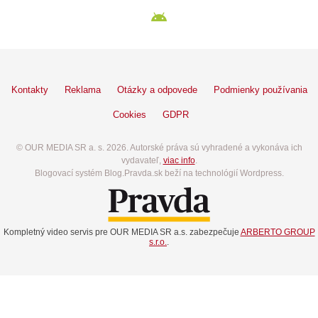
Kontakty
Reklama
Otázky a odpovede
Podmienky používania
Cookies
GDPR
© OUR MEDIA SR a. s. 2026. Autorské práva sú vyhradené a vykonáva ich
vydavateľ,
viac info
.
Blogovací systém Blog.Pravda.sk beží na technológií Wordpress.
Kompletný video servis pre OUR MEDIA SR a.s. zabezpečuje
ARBERTO GROUP
s.r.o.
.