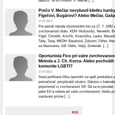
dalších. Je ich mnoho. V. Mečiar [...]
Prečo V. Mečiar nevybavil klietku hanb
Fígeľovi, Bugárovi? Alebo Mečiar, Gašp
17.07.2017
Pre pamäť národa slovenského kto sa 17. 7. 1992 pos
zvrchovanosti štátu. KDH- Hrušovský, Neuwirth, Br
Fígeľ, Chmelík, Krivčík, Kvasnička, Lauko, Masarik
Tahy, Taraj. MKDH- Bauerová, Zolyomi, Féher, Harn
sa hlasovania. Sdľ- Daňo, Varjú, Zselenák. [...]
Oportunista Fico pri vatre zvrchovanosti
Metoda a J. Ch. Korca- Alebo pochválil 
komunite LGBTI?
17.07.2017
Stará prefíkaná líška /premiér/ sa opäť predvádza a
premaľovať- prispôsobiť situácii. Dátumu v kalendár
pripomenúť si zvrchovanosť SR. Dá sa to povedať aj
jadre EU a sobotu pri vatre zvrchovanosti. Alebo pí
zastávam prísne [...]
RSS