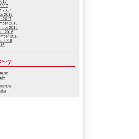
2017
 2017
c 2017
uár 2017
ár 2017
mber 2016
mber 2016
ber 2016
ember 2016
st 2016
016
kazy
da.sk
pty
rogram
téka