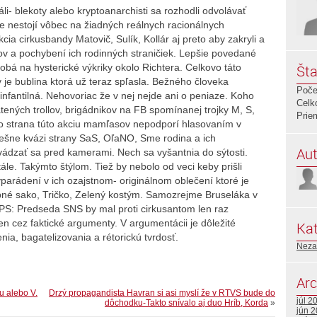
i- blekoty alebo kryptoanarchisti sa rozhodli odvolávať
 nestojí vôbec na žiadných reálnych racionálnych
ia cirkusbandy Matovič, Sulík, Kollár aj preto aby zakryli a
ov a pochybení ich rodinných straničiek. Lepšie povedané
obá na hysterické výkriky okolo Richtera. Celkovo táto
Šta
 je bublina ktorá už teraz spľasla. Bežného človeka
Poče
infantilná. Nehovoriac že v nej nejde ani o peniaze. Koho
Celk
atených trollov, brigádnikov na FB spomínanej trojky M, S,
Prie
ho strana túto akciu mamľasov nepodporí hlasovaním v
ešne kvázi strany SaS, OľaNO, Sme rodina a ich
Aut
ádzať sa pred kamerami. Nech sa vyšantnia do sýtosti.
ále. Takýmto štýlom. Tiež by nebolo od veci keby prišli
parádení v ich ozajstnom- originálnom oblečení ktoré je
rebné sako, Tričko, Zelený kostým. Samozrejme Bruseláka v
 PS: Predseda SNS by mal proti cirkusantom len raz
len cez faktické argumenty. V argumentácii je dôležité
Kat
nia, bagatelizovania a rétorickú tvrdosť.
Neza
Arc
u alebo V.
Drzý propagandista Havran si asi myslí že v RTVS bude do
júl 2
dôchodku-Takto snívalo aj duo Hríb, Korda
»
jún 