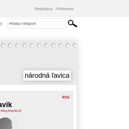
Registrácia
Prihlásenie
y
národná ľavica
RSS
avik
k.blog.pravda.sk