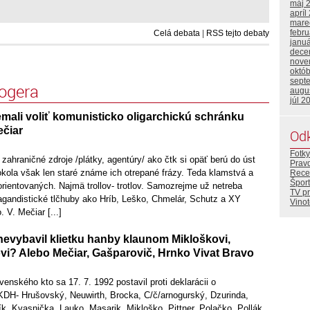
máj 
apríl
mare
febr
Celá debata
|
RSS tejto debaty
janu
dece
nove
októ
sept
logera
augu
júl 2
mali voliť komunisticko oligarchickú schránku
ečiar
Od
Fotky
 zahraničné zdroje /plátky, agentúry/ ako čtk si opäť berú do úst
Prav
okola však len staré známe ich otrepané frázy. Teda klamstvá a
Rece
Šport
rientovaných. Najmä trollov- trotlov. Samozrejme už netreba
TV p
agandistické tlčhuby ako Hríb, Leško, Chmelár, Schutz a XY
Vino
 V. Mečiar [...]
nevybavil klietku hanby klaunom Mikloškovi,
vi? Alebo Mečiar, Gašparovič, Hrnko Vivat Bravo
enského kto sa 17. 7. 1992 postavil proti deklarácii o
 KDH- Hrušovský, Neuwirth, Brocka, C/č/arnogurský, Dzurinda,
ík, Kvasnička, Lauko, Masarik, Mikloško, Pittner, Polačko, Pollák,