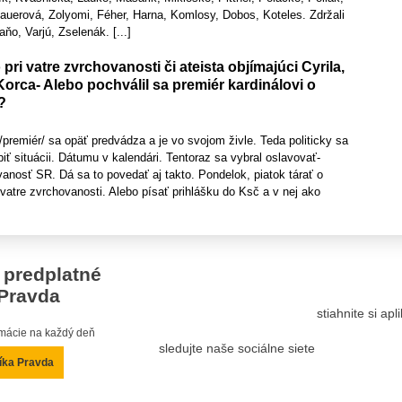
auerová, Zolyomi, Féher, Harna, Komlosy, Dobos, Koteles. Zdržali
ňo, Varjú, Zselenák. [...]
pri vatre zvrchovanosti či ateista objímajúci Cyrila,
Korca- Alebo pochválil sa premiér kardinálovi o
?
 /premiér/ sa opäť predvádza a je vo svojom živle. Teda politicky sa
iť situácii. Dátumu v kalendári. Tentoraz sa vybral oslavovať-
anosť SR. Dá sa to povedať aj takto. Pondelok, piatok tárať o
 vatre zvrchovanosti. Alebo písať prihlášku do Ksč a v nej ako
 predplatné
Pravda
stiahnite si ap
ormácie na každý deň
sledujte naše sociálne siete
íka Pravda