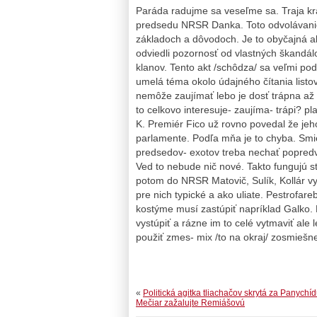
Paráda radujme sa veseľme sa. Traja král
predsedu NRSR Danka. Toto odvolávanie
základoch a dôvodoch. Je to obyčajná akc
odviedli pozornosť od vlastných škandál
klanov. Tento akt /schôdza/ sa veľmi pod
umelá téma okolo údajného čítania listov
nemôže zaujímať lebo je dosť trápna až 
to celkovo interesuje- zaujíma- trápi? pl
K. Premiér Fico už rovno povedal že je
parlamente. Podľa mňa je to chyba. Smi
predsedov- exotov treba nechať popredv
Ved to nebude nič nové. Takto fungujú st
potom do NRSR Matovič, Sulík, Kollár vy
pre nich typické a ako uliate. Pestrofa
kostýme musí zastúpiť napríklad Galko.
vystúpiť a rázne im to celé vytmaviť ale 
použiť zmes- mix /to na okraj/ zosmiešne
«
Politická agitka tliachačov skrytá za Panychíd
Mečiar zažalujte Remiášovú