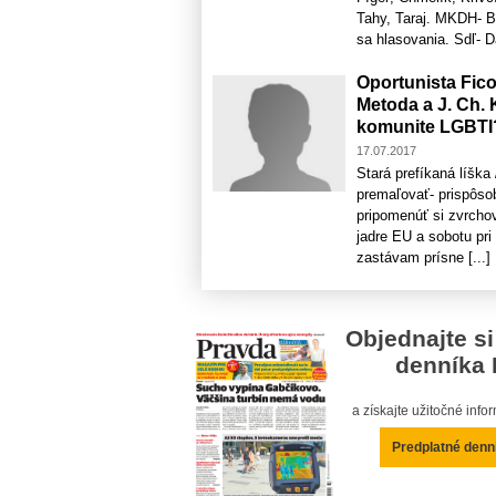
Tahy, Taraj. MKDH- B
sa hlasovania. Sdľ- Da
Oportunista Fico 
Metoda a J. Ch. 
komunite LGBTI
17.07.2017
Stará prefíkaná líška
premaľovať- prispôsob
pripomenúť si zvrchov
jadre EU a sobotu pri
zastávam prísne [...]
Objednajte si
denníka 
a získajte užitočné inf
Predplatné denn