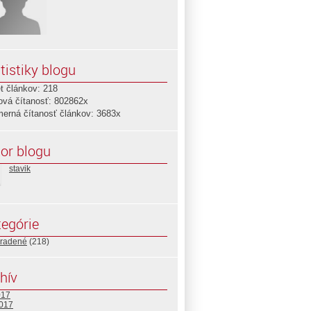
tistiky blogu
t článkov: 218
ová čítanosť: 802862x
merná čítanosť článkov: 3683x
or blogu
stavik
egórie
radené
(218)
hív
017
2017