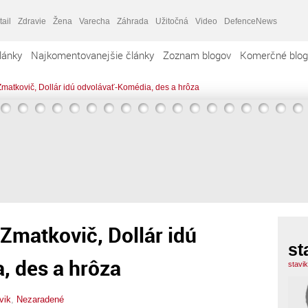
tail
Zdravie
Žena
Varecha
Záhrada
Užitočná
Video
DefenceNews
lánky
Najkomentovanejšie články
Zoznam blogov
Komerčné blog
Zmatkovič, Dollár idú odvolávať-Komédia, des a hrôza
 Zmatkovič, Dollár idú
st
, des a hrôza
stavi
vik
,
Nezaradené