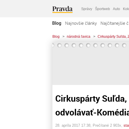
Správy
Športweb
Auto
Kok
Blog
Najnovšie články
Najčítanejšie č
Blog
>
národná ľavica
>
Cirkuspárty Suľda, 
Cirkuspárty Suľda,
odvolávať-Komédia
28. apríla 2017 17:38
, Prečítané 2 903x,
sta