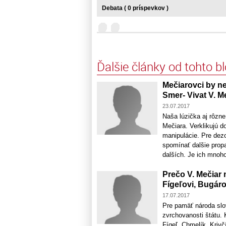
Debata ( 0 príspevkov )
Ďalšie články od tohto b
Mečiarovci by ne
Smer- Vivat V. M
23.07.2017
Naša lúzička aj rôzne
Mečiara. Verklikujú d
manipulácie. Pre dezo
spomínať dalšie prop
dalších. Je ich mnoho.
Prečo V. Mečiar 
Fígeľovi, Bugáro
17.07.2017
Pre pamäť národa slov
zvrchovanosti štátu.
Fígeľ, Chmelík, Krivč