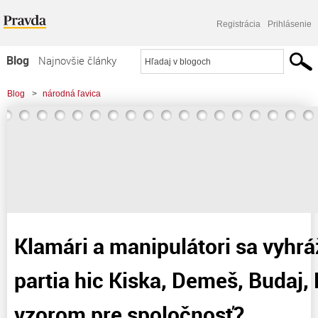
Registrácia
Prihlásenie
Blog
Najnovšie články
Najčítanejšie články
Blog
>
národná ľavica
Najkomentovanejšie články
>
Klamári a manipulátori sa vyhrážajú alebo partia hic Kiska, Demeš, Budaj,
Zoznam blogov
Lipšic má byť vzorom
Komerčné blogy
Klamári a manipulátori sa vyhrá
partia hic Kiska, Demeš, Budaj, 
vzorom pre spoločnosť?