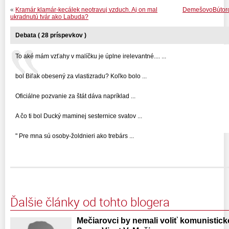
«
Kramár klamár-kecálek neotravuj vzduch. Aj on mal
DemešovoBútorov
ukradnutú tvár ako Labuda?
Debata ( 28 príspevkov )
To aké mám vzťahy v malíčku je úplne irelevantné.... ...
bol Biľak obesený za vlastizradu? Koľko bolo ...
Oficiálne pozvanie za štát dáva napríklad ...
A čo ti bol Ducký maminej sesternice svatov ...
" Pre mna sú osoby-žoldnieri ako trebárs ...
Ďalšie články od tohto blogera
Mečiarovci by nemali voliť komunistic