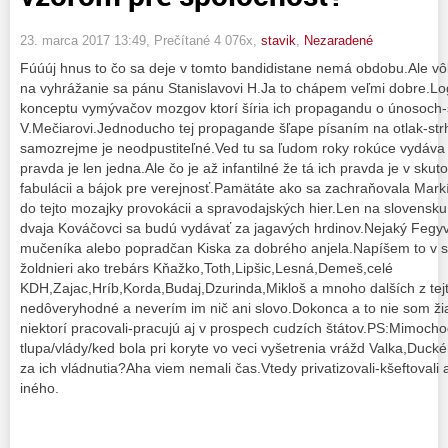
23. marca 2017 13:49
, Prečítané 4 076x,
stavik
,
Nezaradené
Fúúúj hnus to čo sa deje v tomto bandidistane nemá obdobu.Ale v
na vyhrážanie sa pánu Stanislavovi H.Ja to chápem veľmi dobre.Lo
konceptu vymývačov mozgov ktorí šíria ich propagandu o únosoch-s
V.Mečiarovi.Jednoducho tej propagande šľape písaním na otlak-str
samozrejme je neodpustiteľné.Ved tu sa ľudom roky rokúce vydáva 
pravda je len jedna.Ale čo je až infantilné že tá ich pravda je v skut
fabulácii a bájok pre verejnosť.Pamätáte ako sa zachraňovala Mar
do tejto mozajky provokácii a spravodajských hier.Len na slovensku
dvaja Kováčovci sa budú vydávať za jagavých hrdinov.Nejaký Feg
mučeníka alebo popradčan Kiska za dobrého anjela.Napíšem to v s
žoldnieri ako trebárs Kňažko,Toth,Lipšic,Lesná,Demeš,celé
KDH,Zajac,Hríb,Korda,Budaj,Dzurinda,Mikloš a mnoho dalších z tejto
nedôveryhodné a neverím im nič ani slovo.Dokonca a to nie som ži
niektorí pracovali-pracujú aj v prospech cudzích štátov.PS:Mimochod
tlupa/vlády/ked bola pri koryte vo veci vyšetrenia vrážd Valka,Ducké
za ich vládnutia?Aha viem nemali čas.Vtedy privatizovali-kšeftovali
iného.