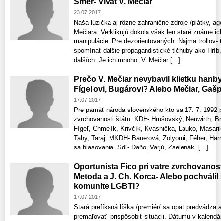
Smer- Vivat V. Mečiar
23.07.2017
Naša lúzička aj rôzne zahraničné zdroje /plátky, ag
Mečiara. Verklikujú dokola však len staré známe ic
manipulácie. Pre dezorientovaných. Najmä trollov- 
spomínať dalšie propagandistické tlčhuby ako Hríb
dalších. Je ich mnoho. V. Mečiar [...]
Prečo V. Mečiar nevybavil klietku hanb
Fígeľovi, Bugárovi? Alebo Mečiar, Gašp
17.07.2017
Pre pamäť národa slovenského kto sa 17. 7. 1992 pos
zvrchovanosti štátu. KDH- Hrušovský, Neuwirth, Br
Fígeľ, Chmelík, Krivčík, Kvasnička, Lauko, Masarik
Tahy, Taraj. MKDH- Bauerová, Zolyomi, Féher, Harn
sa hlasovania. Sdľ- Daňo, Varjú, Zselenák. [...]
Oportunista Fico pri vatre zvrchovanosti
Metoda a J. Ch. Korca- Alebo pochválil 
komunite LGBTI?
17.07.2017
Stará prefíkaná líška /premiér/ sa opäť predvádza a
premaľovať- prispôsobiť situácii. Dátumu v kalendár