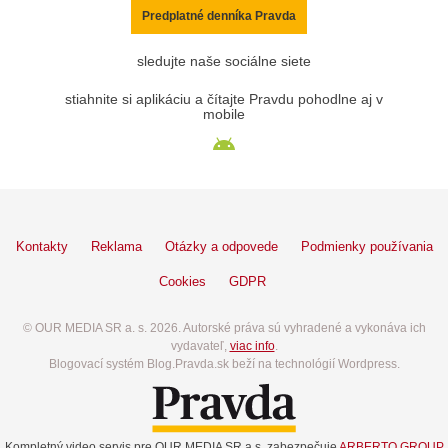
Predplatné denníka Pravda
sledujte naše sociálne siete
stiahnite si aplikáciu a čítajte Pravdu pohodlne aj v
mobile
Kontakty
Reklama
Otázky a odpovede
Podmienky používania
Cookies
GDPR
© OUR MEDIA SR a. s. 2026. Autorské práva sú vyhradené a vykonáva ich
vydavateľ,
viac info
.
Blogovací systém Blog.Pravda.sk beží na technológií Wordpress.
Kompletný video servis pre OUR MEDIA SR a.s. zabezpečuje
ARBERTO GROUP