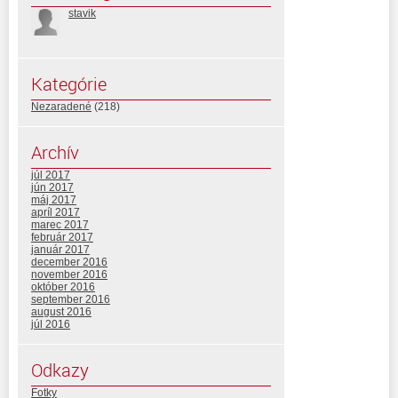
stavik
Kategórie
Nezaradené
(218)
Archív
júl 2017
jún 2017
máj 2017
apríl 2017
marec 2017
február 2017
január 2017
december 2016
november 2016
október 2016
september 2016
august 2016
júl 2016
Odkazy
Fotky