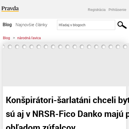
Registrácia
Prihlásenie
Blog
Najnovšie články
Najčítanejšie články
Blog
>
národná ľavica
Najkomentovanejšie články
>
Konšpirátori-šarlatáni chceli byť prezidenti a sú aj v NRSR-Fico Danko majú
Zoznam blogov
pravdu ohľadom zúfalcov
Komerčné blogy
Konšpirátori-šarlatáni chceli by
sú aj v NRSR-Fico Danko majú 
ohľadom zúfalcov