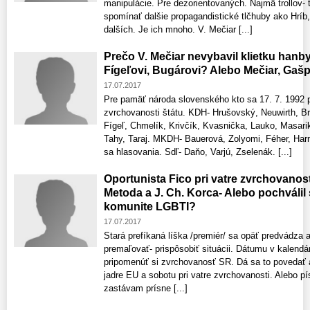
manipulácie. Pre dezorientovaných. Najmä trollov- 
spomínať dalšie propagandistické tlčhuby ako Hríb
dalších. Je ich mnoho. V. Mečiar [...]
Prečo V. Mečiar nevybavil klietku hanb
Fígeľovi, Bugárovi? Alebo Mečiar, Gašp
17.07.2017
Pre pamäť národa slovenského kto sa 17. 7. 1992 pos
zvrchovanosti štátu. KDH- Hrušovský, Neuwirth, Br
Fígeľ, Chmelík, Krivčík, Kvasnička, Lauko, Masarik
Tahy, Taraj. MKDH- Bauerová, Zolyomi, Féher, Harn
sa hlasovania. Sdľ- Daňo, Varjú, Zselenák. [...]
Oportunista Fico pri vatre zvrchovanosti
Metoda a J. Ch. Korca- Alebo pochválil 
komunite LGBTI?
17.07.2017
Stará prefíkaná líška /premiér/ sa opäť predvádza a
premaľovať- prispôsobiť situácii. Dátumu v kalendár
pripomenúť si zvrchovanosť SR. Dá sa to povedať aj
jadre EU a sobotu pri vatre zvrchovanosti. Alebo pí
zastávam prísne [...]