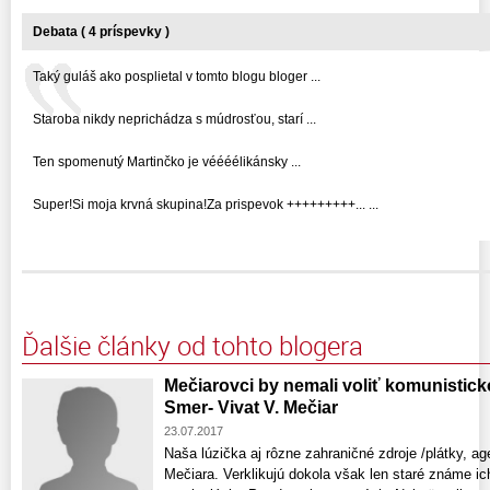
Debata ( 4 príspevky )
Taký guláš ako posplietal v tomto blogu bloger ...
Staroba nikdy neprichádza s múdrosťou, starí ...
Ten spomenutý Martinčko je véééélikánsky ...
Super!Si moja krvná skupina!Za prispevok +++++++++... ...
Ďalšie články od tohto blogera
Mečiarovci by nemali voliť komunistic
Smer- Vivat V. Mečiar
23.07.2017
Naša lúzička aj rôzne zahraničné zdroje /plátky, ag
Mečiara. Verklikujú dokola však len staré známe ic