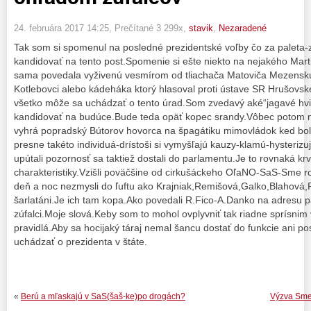
24. februára 2017 14:25
, Prečítané 3 299x,
stavik
,
Nezaradené
Tak som si spomenul na posledné prezidentské voľby čo za paleta-
kandidovať na tento post.Spomenie si ešte niekto na nejakého Mar
sama povedala vyživenú vesmírom od tliachača Matoviča Mezenskú
Kotlebovci alebo kádeháka ktorý hlasoval proti ústave SR Hrušovské
všetko môže sa uchádzať o tento úrad.Som zvedavý aké“jagavé hvi
kandidovať na budúce.Bude teda opäť kopec srandy.Vôbec potom 
vyhrá popradský Bútorov hovorca na špagátiku mimovládok ked bol
presne takéto individuá-drístoši si vymyšľajú kauzy-klamú-hysterizu
upútali pozornosť sa taktiež dostali do parlamentu.Je to rovnaká krv
charakteristiky.Vzišli poväčšine od cirkušáckeho OľaNO-SaS-Sme r
deň a noc nezmysli do ľuftu ako Krajniak,Remišová,Galko,Blahová,P
šarlatáni.Je ich tam kopa.Ako povedali R.Fico-A.Danko na adresu p
zúfalci.Moje slová.Keby som to mohol ovplyvniť tak riadne sprísni
pravidlá.Aby sa hocijaký táraj nemal šancu dostať do funkcie ani po
uchádzať o prezidenta v štáte.
«
Berú a mľaskajú v SaS(šaš-ke)po drogách?
Výzva Smer