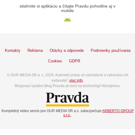
stiahnite si aplikáciu a čítajte Pravdu pohodlne aj v
mobile
Kontakty
Reklama
Otázky a odpovede
Podmienky používania
Cookies
GDPR
© OUR MEDIA SR a. s. 2026. Autorské práva sú vyhradené a vykonáva ich
vydavateľ,
viac info
.
Blogovací systém Blog.Pravda.sk beží na technológií Wordpress.
Kompletný video servis pre OUR MEDIA SR a.s. zabezpečuje
ARBERTO GROUP
s.r.o.
.