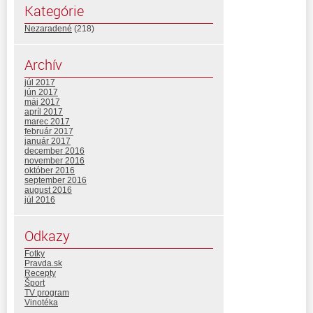
Kategórie
Nezaradené
(218)
Archív
júl 2017
jún 2017
máj 2017
apríl 2017
marec 2017
február 2017
január 2017
december 2016
november 2016
október 2016
september 2016
august 2016
júl 2016
Odkazy
Fotky
Pravda.sk
Recepty
Šport
TV program
Vinotéka