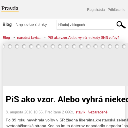
Registrácia
Prihlásenie
Blog
Najnovšie články
Najčítanejšie články
Blog
>
národná ľavica
>
PiS ako vzor. Alebo vyhrá niekedy SNS voľby?
Najkomentovanejšie články
Zoznam blogov
Komerčné blogy
PiS ako vzor. Alebo vyhrá niek
8. augusta 2016 10:55
, Prečítané 2 666x,
stavik
,
Nezaradené
Po 89 roku nevyhrala voľby v SR žiadna liberálna,krestanská,zel
svetoobčianská strana.Ked sa im to doteraz nepodarilo nepodarí sa