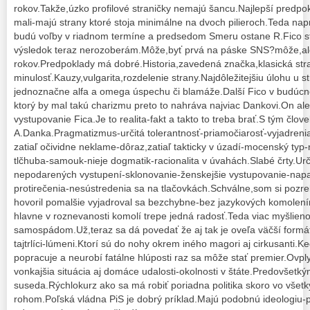
rokov.Takže,úzko profilové straničky nemajú šancu.Najlepší predpo
mali-majú strany ktoré stoja minimálne na dvoch pilieroch.Teda na
budú voľby v riadnom termíne a predsedom Smeru ostane R.Fico s
výsledok teraz nerozoberám.Môže,byť prvá na páske SNS?môže,ale
rokov.Predpoklady má dobré.Historia,zavedená značka,klasická str
minulosť.Kauzy,vulgarita,rozdelenie strany.Najdôležitejšiu úlohu u s
jednoznačne alfa a omega úspechu či blamáže.Další Fico v budúcn
ktorý by mal takú charizmu preto to nahráva najviac Dankovi.On al
vystupovanie Fica.Je to realita-fakt a takto to treba brať.S tým člove
A.Danka.Pragmatizmus-určitá tolerantnosť-priamočiarosť-vyjadrenia
zatiaľ očividne neklame-dôraz,zatiaľ takticky v úzadí-mocenský typ-
tlčhuba-samouk-nieje dogmatik-racionalita v úvahách.Slabé črty.Urči
nepodarených vystupení-sklonovanie-ženskejšie vystupovanie-napa
protirečenia-nesústredenia sa na tlačovkách.Schválne,som si pozre
hovoril pomalšie vyjadroval sa bezchybne-bez jazykových komolenín
hlavne v roznevanosti komolí trepe jedná radosť.Teda viac myšlienok
samospádom.Už,teraz sa dá povedať že aj tak je oveľa väčší formát-
tajtrlíci-lúmeni.Ktorí sú do nohy okrem iného magori aj cirkusanti
popracuje a neurobí fatálne hlúposti raz sa môže stať premier.Ovply
vonkajšia situácia aj domáce udalosti-okolnosti v štáte.Predovšetk
suseda.Rýchlokurz ako sa má robiť poriadna politika skoro vo všetký
rohom.Poľská vládna PiS je dobrý príklad.Majú podobnú ideologiu-pr