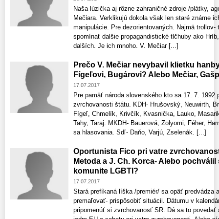
Naša lúzička aj rôzne zahraničné zdroje /plátky, ag
Mečiara. Verklikujú dokola však len staré známe ic
manipulácie. Pre dezorientovaných. Najmä trollov- 
spomínať dalšie propagandistické tlčhuby ako Hríb
dalších. Je ich mnoho. V. Mečiar [...]
Prečo V. Mečiar nevybavil klietku hanb
Fígeľovi, Bugárovi? Alebo Mečiar, Gašp
17.07.2017
Pre pamäť národa slovenského kto sa 17. 7. 1992 pos
zvrchovanosti štátu. KDH- Hrušovský, Neuwirth, Br
Fígeľ, Chmelík, Krivčík, Kvasnička, Lauko, Masarik
Tahy, Taraj. MKDH- Bauerová, Zolyomi, Féher, Harn
sa hlasovania. Sdľ- Daňo, Varjú, Zselenák. [...]
Oportunista Fico pri vatre zvrchovanosti
Metoda a J. Ch. Korca- Alebo pochválil 
komunite LGBTI?
17.07.2017
Stará prefíkaná líška /premiér/ sa opäť predvádza a
premaľovať- prispôsobiť situácii. Dátumu v kalendár
pripomenúť si zvrchovanosť SR. Dá sa to povedať aj