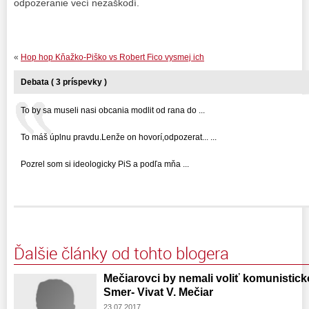
odpozeranie vecí nezaškodí.
«
Hop hop Kňažko-Piško vs Robert Fico vysmej ich
Debata ( 3 príspevky )
To by sa museli nasi obcania modlit od rana do ...
To máš úplnu pravdu.Lenže on hovorí,odpozerat... ...
Pozrel som si ideologicky PiS a podľa mňa ...
Ďalšie články od tohto blogera
Mečiarovci by nemali voliť komunistic
Smer- Vivat V. Mečiar
23.07.2017