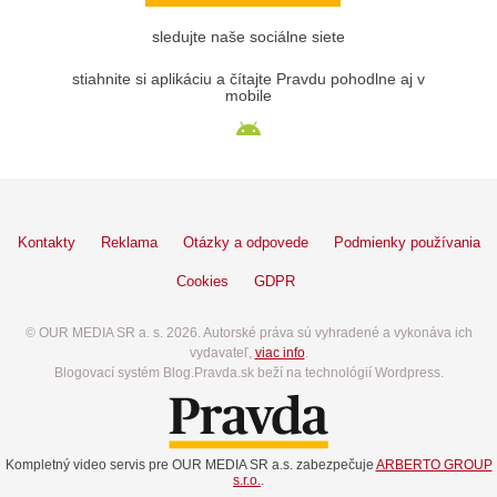
sledujte naše sociálne siete
stiahnite si aplikáciu a čítajte Pravdu pohodlne aj v
mobile
Kontakty
Reklama
Otázky a odpovede
Podmienky používania
Cookies
GDPR
© OUR MEDIA SR a. s. 2026. Autorské práva sú vyhradené a vykonáva ich
vydavateľ,
viac info
.
Blogovací systém Blog.Pravda.sk beží na technológií Wordpress.
Kompletný video servis pre OUR MEDIA SR a.s. zabezpečuje
ARBERTO GROUP
s.r.o.
.