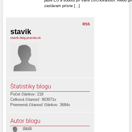
jadre EU a sobotu pri vatre zvrchovanosti. Alebo pí
zastávam prísne [...]
RSS
stavik
stavik.blog.pravda.sk
Štatistiky blogu
Počet článkov: 218
Celková čítanosť: 803071x
Priemerná čítanosť článkov: 3684x
Autor blogu
stavik